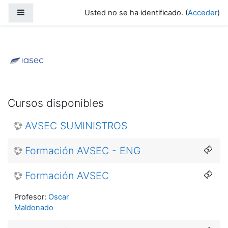
Salta al contenido principal
Panel lateral
Usted no se ha identificado. (
Acceder
)
Formación AVSEC / AVSAF / Segurida
Cursos disponibles
AVSEC SUMINISTROS
Formación AVSEC - ENG
Formación AVSEC
Profesor:
Oscar
Maldonado