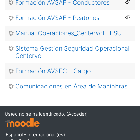
Formación AVSAF - Conductores
Formación AVSAF - Peatones
Manual Operaciones_Centervol LESU
Sistema Gestión Seguridad Operacional
Centervol
Formación AVSEC - Cargo
Comunicaciones en Área de Maniobras
Usted no se ha identificado. (
Acceder
)
Español - Internacional ‎(es)‎